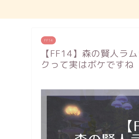
FF14
【FF14】森の賢人ラ
クって実はボケですね