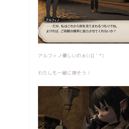
アルフィノ優しいのぉ(ﾉД｀*)
わたしも一緒に探そう！