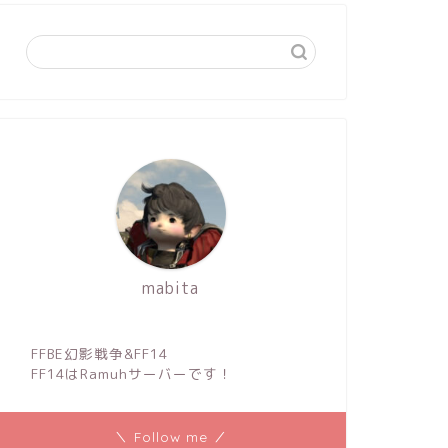
mabita
FFBE幻影戦争&FF14
FF14はRamuhサーバーです！
＼ Follow me ／