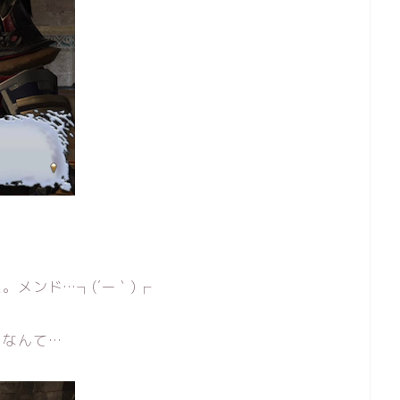
メンド…┐(´ー｀)┌
うなんて…