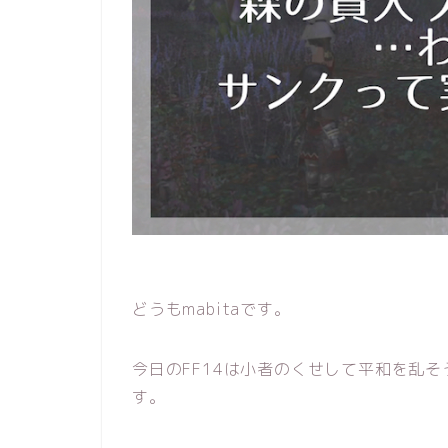
どうもmabitaです。
今日のFF14は小者のくせして平和を乱そ
す。